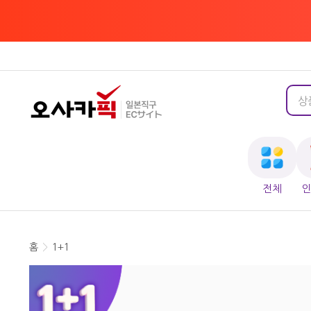
전체
홈
>
1+1