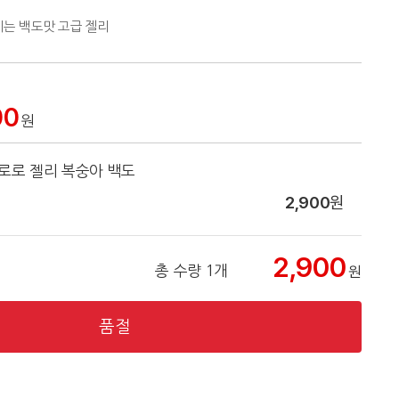
기는 백도맛 고급 젤리
00
원
코로로 젤리 복숭아 백도
2,900
원
2,900
총 수량 1개
원
품절