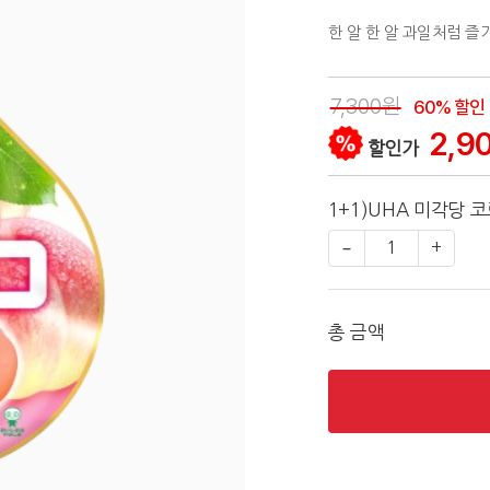
한 알 한 알 과일처럼 즐
7,300원
60% 할인
2,9
할인가
1+1)UHA 미각당 
−
1
+
총 금액