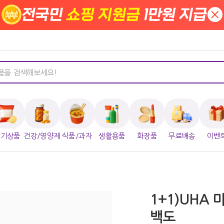
전국민
쇼핑 지원금
1만원 지급
×
인기상품
건강/영양제
식품/과자
생활용품
화장품
무료배송
이벤
1+1)UHA
백도