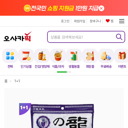
×
전국민
쇼핑 지원금
1만원 지급
로그인
회원가입
장바구니
찜
전체
인기상품
건강/영양제
식품/과자
생활용품
화장품
무료배송
이벤트
홈
>
1+1