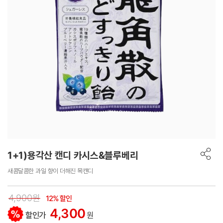
1+1)용각산 캔디 카시스&블루베리
새콤달콤한 과일 향이 더해진 목캔디
4,900원
12% 할인
4,300
할인가
원