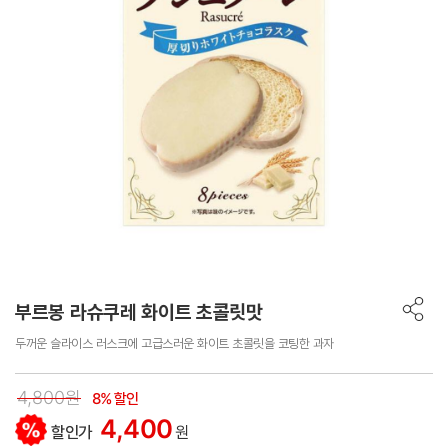
부르봉 라슈쿠레 화이트 초콜릿맛
두꺼운 슬라이스 러스크에 고급스러운 화이트 초콜릿을 코팅한 과자
4,800원
8% 할인
4,400
할인가
원