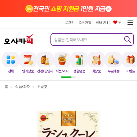
×
전국민
쇼핑 지원금
1만원 지급
로그인
회원가입
장바구니
찜
전체
인기상품
건강/영양제
식품/과자
생활용품
화장품
무료배송
이벤트
홈
>
식품/과자
>
초콜릿