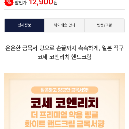
12,900
할인가
원
상세정보
해외배송 안내
반품/교환
은은한 금목서 향으로 손끝까지 촉촉하게, 일본 직구
코세 코엔리치 핸드크림