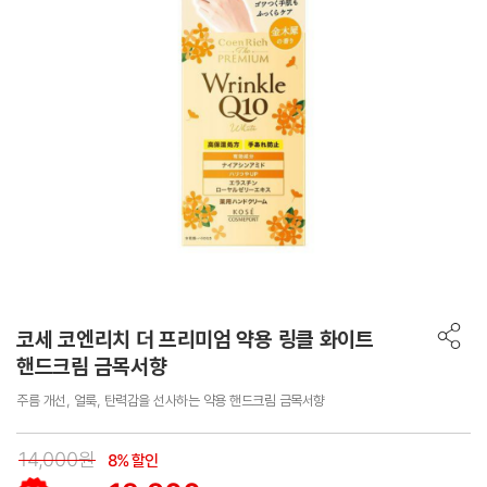
코세 코엔리치 더 프리미엄 약용 링클 화이트
핸드크림 금목서향
주름 개선, 얼룩, 탄력감을 선사하는 약용 핸드크림 금목서향
14,000원
8% 할인