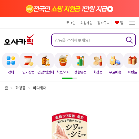
×
전국민
쇼핑 지원금
1만원 지급
로그인
회원가입
장바구니
찜
전체
인기상품
건강/영양제
식품/과자
생활용품
화장품
무료배송
이벤트
홈
>
화장품
>
바디케어