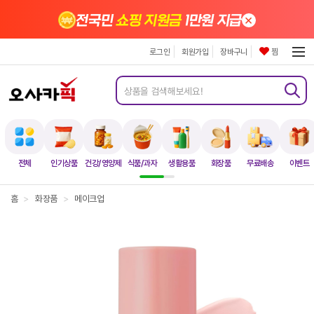
×
전국민
쇼핑 지원금
1만원 지급
로그인
회원가입
장바구니
찜
전체
인기상품
건강/영양제
식품/과자
생활용품
화장품
무료배송
이벤트
홈
>
화장품
>
메이크업