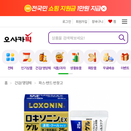
×
전국민
쇼핑 지원금
1만원 지급
로그인
회원가입
장바구니
찜
전체
인기상품
건강/영양제
식품/과자
생활용품
화장품
무료배송
이벤트
홈
>
건강/영양제
>
파스·밴드·반창고