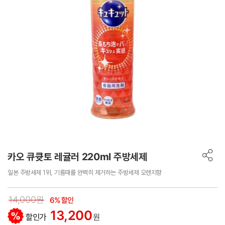
카오 큐큣토 레귤러 220ml 주방세제
일본 주방세제 1위, 기름때를 완벽히 제거하는 주방세제 오렌지향
14,000원
6% 할인
13,200
할인가
원