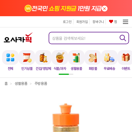
×
전국민
쇼핑 지원금
1만원 지급
로그인
회원가입
장바구니
찜
전체
인기상품
건강/영양제
식품/과자
생활용품
화장품
무료배송
이벤트
홈
>
생활용품
>
주방용품