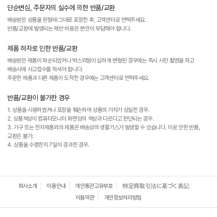
단순변심, 주문자의 실수에 의한 반품/교환
배송받은 상품을 원형태 그대로 포장한 후, 고객센터로 연락주세요.
반품/교환에 발생되는 제반 비용은 본인이 부담해야 합니다.
제품 하자로 인한 반품/교환
배송받은 제품이 파손되었거나 박스외형이 심하게 변형된 경우에는 즉시 사진 촬영을 하고
배송사에 사고접수를 하셔야 합니다.
주문한 제품과 다른 제품이 도착한 경우에는 고객센터로 연락주세요.
반품/교환이 불가한 경우
1. 상품을 사용하였거나 포장을 훼손하여 상품의 가치가 상실한 경우.
2. 상품색상이 컴퓨터모니터 화면상의 색상과 다르다고 판단되는 경우.
3. 가구 또는 전자제품외의 제품은 배송상의 생활기스가 발생할 수 있습니다. 이로 인한 반품,
교환은 불가.
4. 상품을 수령한지 7일이 경과한 경우.
회사소개
이용안내
개인통관고유부호
特定商取引法に基づく表記
이용약관
개인정보처리방침