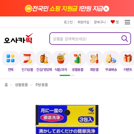
×
전국민
쇼핑 지원금
1만원 지급
로그인
회원가입
장바구니
찜
전체
인기상품
건강/영양제
식품/과자
생활용품
화장품
무료배송
이벤트
홈
>
생활용품
>
주방용품