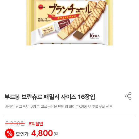
부르봉 브란츄르 패밀리 사이즈 16장입
바삭한 랑그드샤 쿠키로 고급스러운 단맛의 화이트&카카오 초콜릿을 샌드
5,200원
8% 할인
4,800
할인가
원