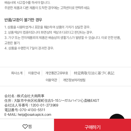
배송사에 사고접수를 하셔야 합니다.
주문한 제품과 다른 제품이 도착한 경우에는 고객센터로 연락주세요.
반품/교환이 불가한 경우
1. 상품을 사용하였거나 포장을 훼손하여 상품의 가치가 상실한 경우.
2. 상품색상이 컴퓨터모니터 화면상의 색상과 다르다고 판단되는 경우.
3. 가구 또는 전자제품외의 제품은 배송상의 생활기스가 발생할 수 있습니다. 이로 인한 반품,
교환은 불가.
4. 상품을 수령한지 7일이 경과한 경우.
회사소개
이용안내
개인통관고유부호
特定商取引法に基づく表記
이용약관
개인정보처리방침
会社名 : 株式会社大南商事
住所 : 大阪市中央区松屋町住吉5-15シーガルハイツ心斎橋EAST
会社法人等番号 : 1200-01-273969
電話番号: 070-4130-5511
E-MAIL: help@osakapick.com
↑
찜
구매하기