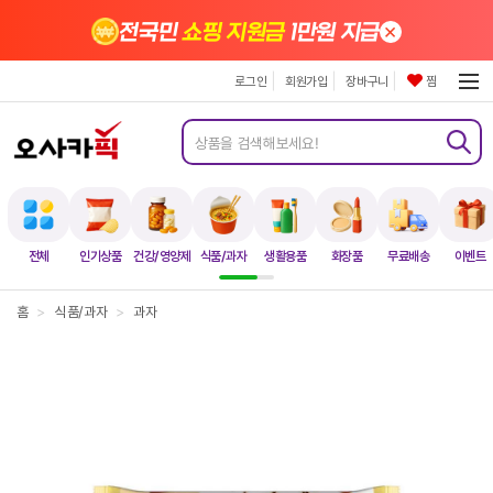
×
전국민
쇼핑 지원금
1만원 지급
로그인
회원가입
장바구니
찜
전체
인기상품
건강/영양제
식품/과자
생활용품
화장품
무료배송
이벤트
홈
>
식품/과자
>
과자